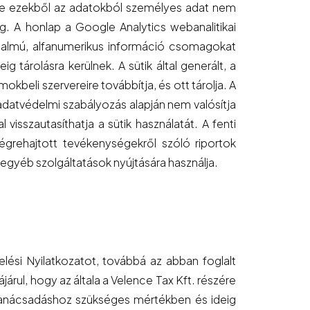
 de ezekből az adatokból személyes adat nem
eg. A honlap a Google Analytics webanalitikai
artalmú, alfanumerikus információ csomagokat
 tárolásra kerülnek. A sütik által generált, a
beli szervereire továbbítja, és ott tárolja. A
adatvédelmi szabályozás alapján nem valósítja
isszautasíthatja a sütik használatát. A fenti
égrehajtott tevékenységekről szóló riportok
 egyéb szolgáltatások nyújtására használja.
elési Nyilatkozatot, továbbá az abban foglalt
ul, hogy az általa a Velence Tax Kft. részére
a tanácsadáshoz szükséges mértékben és ideig