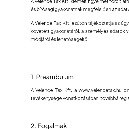
A Velence Tax Kft. kiemelt figyelmet fordít a
és bírósági gyakorlatnak megfelelően az adat
A Velence Tax Kft. ezúton tájékoztatja az üg
követett gyakorlatáról, a személyes adatok v
módjáról és lehetőségeiről.
1. Preambulum
A Velence Tax Kft. a www.velencetax.hu cím
tevékenysége vonatkozásában, továbbá regisztr
2. Fogalmak