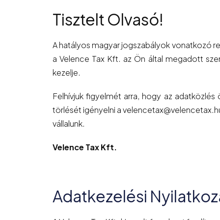
Tisztelt Olvasó!
A hatályos magyar jogszabályok vonatkozó rend
a Velence Tax Kft. az Ön által megadott sz
kezelje.
Felhívjuk figyelmét arra, hogy az adatközlés
törlését igényelni a velencetax@velencetax.h
vállalunk.
Velence Tax Kft.
Adatkezelési Nyilatkoz