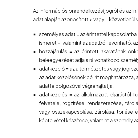
Az információs önrendelkezési jogról és az i
adat alapján azonosított > vagy – közvetlenü
személyes adat = az érintettel kapcsolatba 
ismeret –, valamint az adatból levonható, a
hozzájárulás = az érintett akaratának önk
beleegyezését adja a rá vonatkozó személy
adatkezelő = az a természetes vagy jogi sz
az adat kezelésének célját meghatározza, 
adatfeldolgozóval végrehajtatja.
adatkezelés = az alkalmazott eljárástól
felvétele, rögzítése, rendszerezése, táro
vagy összekapcsolása, zárolása, törlése
képfelvétel készítése, valamint a személy az