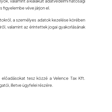
yok, valamint a kialakult adatvédelmi hatósági
figyelembe véve járjon el.
datokról, a személyes adatok kezelése körében
l, valamint az érintettek jogai gyakorlásának
, előadásokat tesz közzé a Velence Tax Kft.
ói, illetve ügyfelei részére.