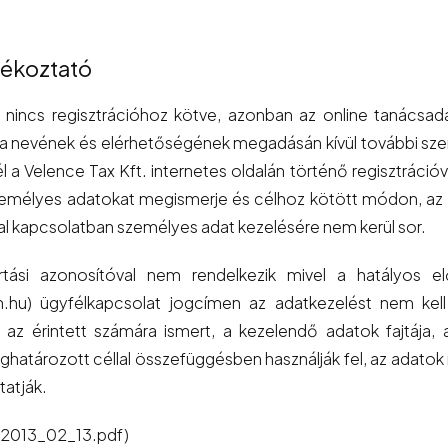
jékoztató
 nincs regisztrációhoz kötve, azonban az online tanácsadás
 a nevének és elérhetőségének megadásán kívül további sze
 a Velence Tax Kft. internetes oldalán történő regisztrációv
személyes adatokat megismerje és célhoz kötött módon, az 
al kapcsolatban személyes adat kezelésére nem kerül sor.
artási azonosítóval nem rendelkezik mivel a hatályos e
hu) ügyfélkapcsolat jogcímen az adatkezelést nem kell 
ja az érintett számára ismert, a kezelendő adatok fajtája,
határozott céllal összefüggésben használják fel, az adatok 
tatják.
K-2013_02_13.pdf)