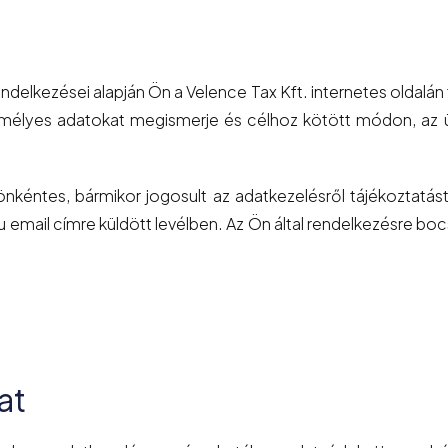
elkezései alapján Ön a Velence Tax Kft. internetes oldalán 
emélyes adatokat megismerje és célhoz kötött módon, az 
 önkéntes, bármikor jogosult az adatkezelésről tájékoztatást
u email címre küldött levélben. Az Ön által rendelkezésre bo
at