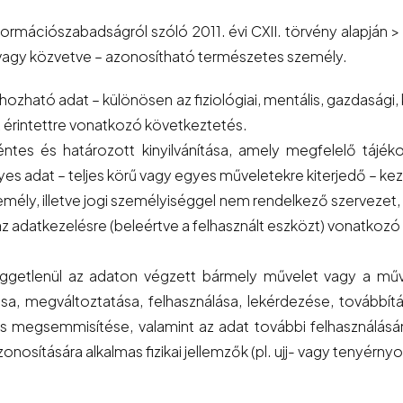
nformációszabadságról szóló 2011. évi CXII. törvény alapján 
l vagy közvetve – azonosítható természetes személy.
hozható adat – különösen az fiziológiai, mentális, gazdasági, 
z érintettre vonatkozó következtetés.
éntes és határozott kinyilvánítása, amely megfelelő tájéko
es adat – teljes körű vagy egyes műveletekre kiterjedő – ke
emély, illetve jogi személyiséggel nem rendelkező szervezet
az adatkezelésre (beleértve a felhasznált eszközt) vonatkoz
 függetlenül az adaton végzett bármely művelet vagy a mű
lása, megváltoztatása, felhasználása, lekérdezése, továbbí
 és megsemmisítése, valamint az adat további felhasználá
onosítására alkalmas fizikai jellemzők (pl. ujj- vagy tenyérn