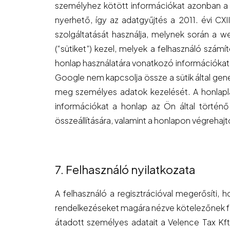
személyhez kötött információkat azonban a 
nyerhető, így az adatgyűjtés a 2011. évi CXI
szolgáltatását használja, melynek során a w
(“sütiket”) kezel, melyek a felhasználó számí
honlap használatára vonatkozó információkat (
Google nem kapcsolja össze a sütik által gen
meg személyes adatok kezelését. A honlapláto
információkat a honlap az Ön által történő
összeállítására, valamint a honlapon végrehaj
7. Felhasználó nyilatkozata
A felhasználó a regisztrációval megerősíti, 
rendelkezéseket magára nézve kötelezőnek fog
átadott személyes adatait a Velence Tax Kft