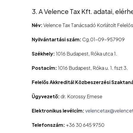
3. A Velence Tax Kft. adatai, elér
Név:
Velence Tax Tanácsadó Korlátolt Felelő
Nyilvántartási szám:
Cg.01-09-957909
Székhely:
1016 Budapest, Róka utca 1.
Postacím:
1016 Budapest, Róka u. 1. fszt 3.
Felelős Akkreditál Közbeszerzési Szaktan
Ügyvezető:
dr. Korossy Emese
Elektronikus levélcím:
velencetax@velence
Telefonszám:
+36 30 645 9750