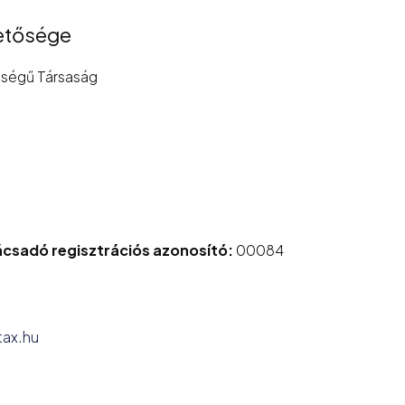
hetősége
sségű Társaság
ácsadó regisztrációs azonosító:
00084
tax.hu