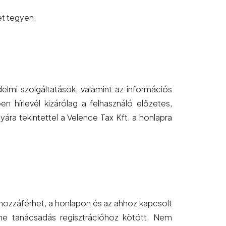
et tegyen.
delmi szolgáltatások, valamint az információs
 hírlevél kizárólag a felhasználó előzetes,
yára tekintettel a Velence Tax Kft. a honlapra
 hozzáférhet, a honlapon és az ahhoz kapcsolt
ine tanácsadás regisztrációhoz kötött. Nem