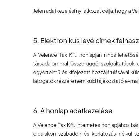
Jelen adatkezelési nyilatkozat célja, hogy a Ve
5. Elektronikus levélcímek felhas
A Velence Tax Kft. honlapján nincs lehetőség
társadalommal összefüggő szolgáltatások eg
egyértelmű és kifejezett hozzájárulásával kül
látogatók részére nem küld tájékoztató e-mai
6. A honlap adatkezelése
A Velence Tax Kft. internetes honlapjához bá
oldalakon szabadon és korlátozás nélkül s