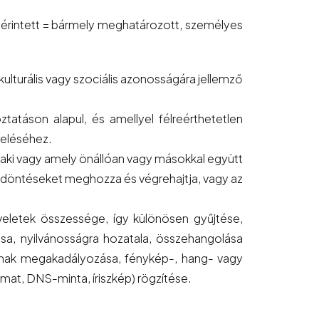
> érintett = bármely meghatározott, személyes
kulturális vagy szociális azonosságára jellemző
ztatáson alapul, és amellyel félreérthetetlen
zeléséhez.
, aki vagy amely önállóan vagy másokkal együtt
ó döntéseket meghozza és végrehajtja, vagy az
veletek összessége, így különösen gyűjtése,
tása, nyilvánosságra hozatala, összehangolása
sának megakadályozása, fénykép-, hang- vagy
yomat, DNS-minta, íriszkép) rögzítése.