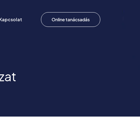
Kapcsolat
Online tanácsadás
zat