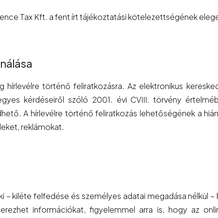
lence Tax Kft. a fent írt tájékoztatási kötelezettségének eleg
ználása
 hírlevélre történő feliratkozásra. Az elektronikus kereske
yes kérdéseiről szóló 2001. évi CVIII. törvény értelmében
dhető. A hírlevélre történő feliratkozás lehetőségének a hián
leket, reklámokat.
rki – kiléte felfedése és személyes adatai megadása nélkül –
zerezhet információkat, figyelemmel arra is, hogy az onl