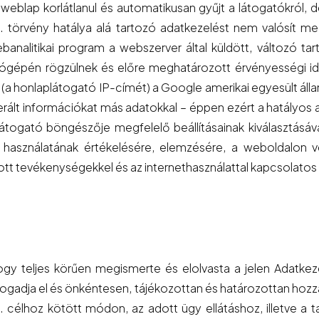
weblap korlátlanul és automatikusan gyűjt a látogatókról,
I. törvény hatálya alá tartozó adatkezelést nem valósít m
ebanalitikai program a webszerver által küldött, változó t
tógépén rögzülnek és előre meghatározott érvényességi ideig
a honlaplátogató IP-címét) a Google amerikai egyesült államok
erált információkat más adatokkal – éppen ezért a hatályos 
gató böngészője megfelelő beállításainak kiválasztásával v
 használatának értékelésére, elemzésére, a weboldalon v
tott tevékenységekkel és az internethasználattal kapcsolatos
hogy teljes körűen megismerte és elolvasta a jelen Adatkez
adja el és önkéntesen, tájékozottan és határozottan hozzájár
. célhoz kötött módon, az adott ügy ellátáshoz, illetve 