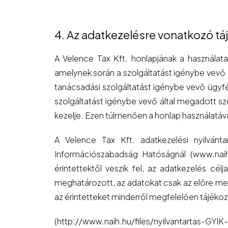
4. Az adatkezelésre vonatkozó tá
A Velence Tax Kft. honlapjának a használata
amelynek során a szolgáltatást igénybe vevő
tanácsadási szolgáltatást igénybe vevő ügyfél
szolgáltatást igénybe vevő által megadott 
kezelje. Ezen túlmenően a honlap használatáv
A Velence Tax Kft. adatkezelési nyilvánt
Információszabadság Hatóságnál (www.naih.
érintettektől veszik fel, az adatkezelés cél
meghatározott, az adatokat csak az előre meg
az érintetteket minderről megfelelően tájékoz
(http://www.naih.hu/files/nyilvantartas-GYI