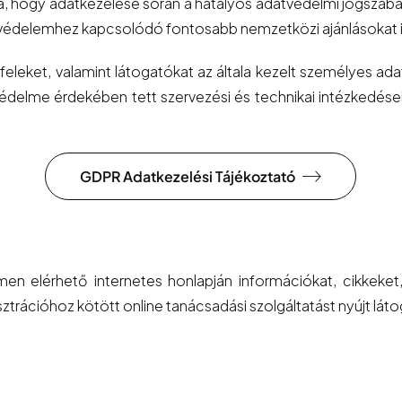
rra, hogy adatkezelése során a hatályos adatvédelmi jogszabál
védelemhez kapcsolódó fontosabb nemzetközi ajánlásokat is 
yfeleket, valamint látogatókat az általa kezelt személyes a
édelme érdekében tett szervezési és technikai intézkedéseirő
GDPR Adatkezelési Tájékoztató
en elérhető internetes honlapján információkat, cikkeket
ációhoz kötött online tanácsadási szolgáltatást nyújt látogat